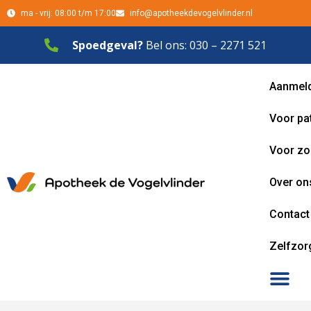
ma - vrij: 08:00 t/m 17:00
info@apotheekdevogelvlinder.nl
Spoedgeval?
Bel ons: 030 – 2271 521
Aanmel
Voor pa
Voor zo
Over on
Contact
Zelfzor