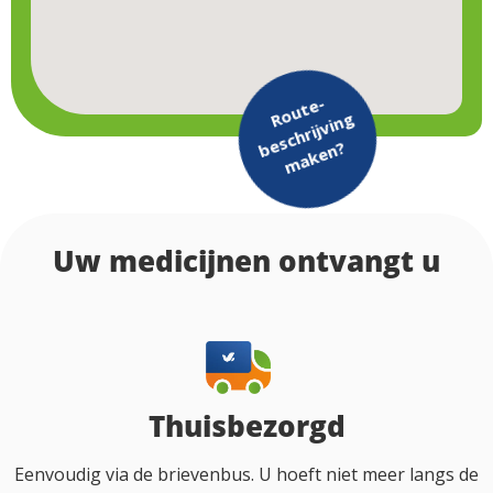
Route-
Klik
hier
beschrijving
.
v
o
o
r d
e
ro
u
te
b
e
s
c
h
rijv
in
g
maken?
Uw medicijnen ontvangt u
Thuisbezorgd
Eenvoudig via de brievenbus. U hoeft niet meer langs de